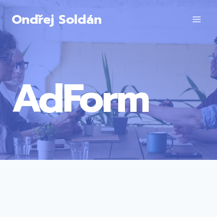
Přeskočit
Ondřej Soldán
na
obsah
AdForm