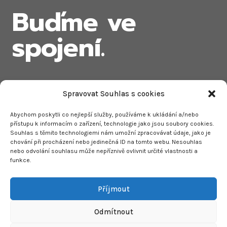
Buďme ve
spojení.
Spravovat Souhlas s cookies
Abychom poskytli co nejlepší služby, používáme k ukládání a/nebo
KONTAKTUJTE MĚ
přístupu k informacím o zařízení, technologie jako jsou soubory cookies.
Souhlas s těmito technologiemi nám umožní zpracovávat údaje, jako je
Linkedin
Email
Mobil
chování při procházení nebo jedinečná ID na tomto webu. Nesouhlas
nebo odvolání souhlasu může nepříznivě ovlivnit určité vlastnosti a
funkce.
Instagram
Facebook
Příjmout
Odmítnout